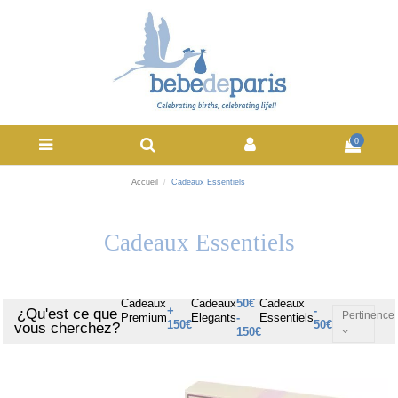
0
Accueil
Cadeaux Essentiels
Cadeaux Essentiels
Cadeaux
Cadeaux
50€
Cadeaux
+
-
¿Qu'est ce que
Pertinence
Premium
Elegants
-
Essentiels
150€
50€
vous cherchez?
150€