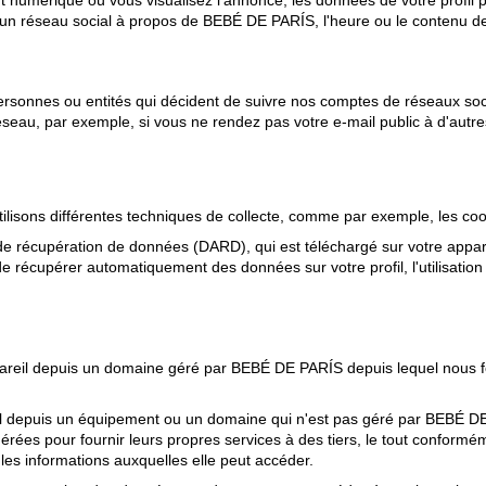
t numérique où vous visualisez l'annonce, les données de votre profil
n réseau social à propos de BEBÉ DE PARÍS, l'heure ou le contenu de
ersonnes ou entités qui décident de suivre nos comptes de réseaux so
réseau, par exemple, si vous ne rendez pas votre e-mail public à d'autre
ilisons différentes techniques de collecte, comme par exemple, les coo
t de récupération de données (DARD), qui est téléchargé sur votre ap
e récupérer automatiquement des données sur votre profil, l'utilisati
areil depuis un domaine géré par BEBÉ DE PARÍS depuis lequel nous fo
l depuis un équipement ou un domaine qui n'est pas géré par BEBÉ DE 
énérées pour fournir leurs propres services à des tiers, le tout confo
e les informations auxquelles elle peut accéder.