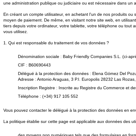
une administration publique ou judiciaire ou est nécessaire dans un 
En créant un compte utilisateur, en achetant l'un de nos produits ou 
moyen de paiement. De même, en visitant notre site web, en utilisa
tiers depuis votre ordinateur, votre tablette, votre téléphone ou tout 
vous utilisez.
1. Qui est responsable du traitement de vos données ?
Dénomination sociale : Baby Friendly Companies S.L. (ci-apr
CIF : B60690443
Délégué à la protection des données : Elena Gómez Del Poz
Adresse : Antonio Araguas, 3 P.I. Europolis 28232 Las Rozas
Inscription Registre : Inscrite au Registre du Commerce et de
Téléphone : (+34) 917 105 552
Vous pouvez contacter le délégué à la protection des données en en
La politique établie sur cette page est applicable aux données des ut
des moyens non numériques tels que des formulaires en form