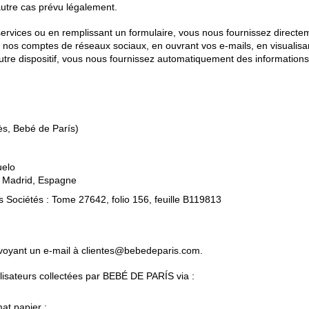
autre cas prévu légalement.
services ou en remplissant un formulaire, vous nous fournissez directem
nt nos comptes de réseaux sociaux, en ouvrant vos e-mails, en visual
autre dispositif, vous nous fournissez automatiquement des informations 
ès, Bebé de París)
uelo
, Madrid, Espagne
s Sociétés : Tome 27642, folio 156, feuille B119813
voyant un e-mail à
clientes@bebedeparis.com
.
ilisateurs collectées par BEBÉ DE PARÍS via :
at papier ;