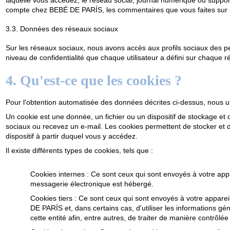
laquelle vous accédez, le réseau social, journal numérique ou suppor
compte chez BEBÉ DE PARÍS, les commentaires que vous faites sur u
3.3. Données des réseaux sociaux
Sur les réseaux sociaux, nous avons accès aux profils sociaux des p
niveau de confidentialité que chaque utilisateur a défini sur chaque 
4. Qu'est-ce que les cookies ?
Pour l'obtention automatisée des données décrites ci-dessus, nous ut
Un cookie est une donnée, un fichier ou un dispositif de stockage e
sociaux ou recevez un e-mail. Les cookies permettent de stocker et d
dispositif à partir duquel vous y accédez.
Il existe différents types de cookies, tels que :
Cookies internes
: Ce sont ceux qui sont envoyés à votre app
messagerie électronique est hébergé.
Cookies tiers
: Ce sont ceux qui sont envoyés à votre apparei
DE PARÍS et, dans certains cas, d'utiliser les informations g
cette entité afin, entre autres, de traiter de manière contrôlé