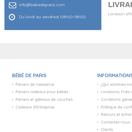
LIVRAI
info@bebedeparis.com
Livraison ef
Du lundi au vendredi 09h00-18h00
BÉBÉ DE PARIS
INFORMATION
Paniers de naissance
¿Qui sommes-no
Paniers cadeaux pour bébés
Livraisons, Frais
Paniers et gâteaux de couches
Conditions génér
(27 avis)
Cadeaux d'Entreprise
Politique de conf
Retours et écha
Contactez-nous
Clients