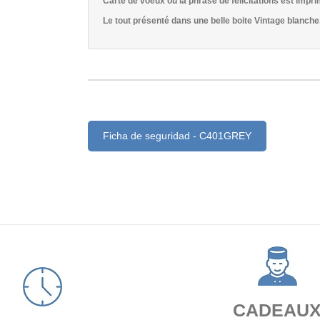
Carte de voeux où la phrase de félicitations est impr
Le tout présenté dans une belle boite Vintage blanche
Ficha de seguridad - C401GREY
CADEAU