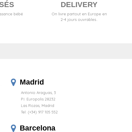
SÉS
DELIVERY
issance bébé
On livre partout en Europe en
2-4 jours ouvrables..
Madrid
Antonio Araguas, 3
P.I. Europolis 28232
Las Rozas, Madrid
(8 avis)
Tel:
(+34) 917 105 552
Barcelona