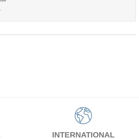
imée
.
X
INTERNATIONAL