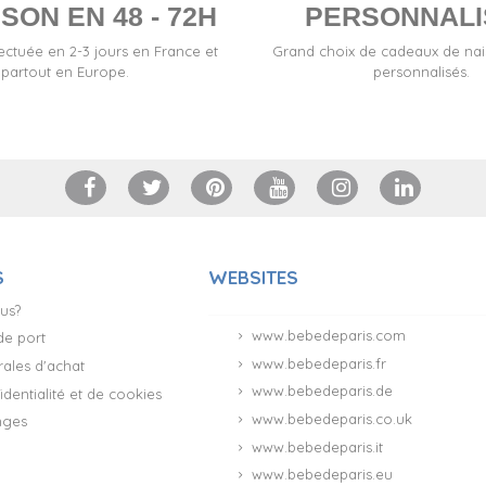
SON EN 48 - 72H
PERSONNALI
fectuée en 2-3 jours en France et
Grand choix de cadeaux de na
partout en Europe.
personnalisés.
S
WEBSITES
us?
www.bebedeparis.com
 de port
www.bebedeparis.fr
ales d'achat
(181 avis)
www.bebedeparis.de
identialité et de cookies
www.bebedeparis.co.uk
nges
www.bebedeparis.it
www.bebedeparis.eu