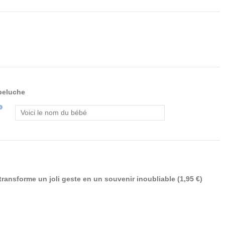
 peluche
nfo
transforme un joli geste en un souvenir inoubliable (1,95 €)