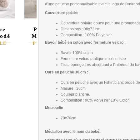
d'une peluche personnalisable avec le logo de l'entrepr
Couverture polaire
Couverture polaire douce pour une promenade
ce
Panier naissance
Dimensions : 98x72 cm.
Composition : 100% Polyester.
rodé
Mon bavoir brodé
Bavoir bébé en coton avec fermeture velcro :
LE
PERSONNALISABLE
130,86 €
Bavoir 100% coton
Fermeture velcro pratique et sécurisée
Tissu éponge très absorbant à l'intérieur du ba
Ours en peluche 30 cm :
Ours en peluche avec un t-shirt blanc brodé de
Mesure : 30cm
Couleur blanche.
Composition : 90% Polyester 10% Coton
Mousselin
70x70cm
Médaillon avec le nom du bébé.