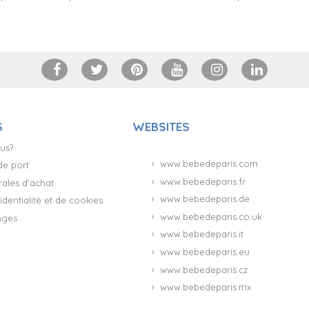
S
WEBSITES
us?
www.bebedeparis.com
 de port
www.bebedeparis.fr
ales d'achat
www.bebedeparis.de
identialité et de cookies
www.bebedeparis.co.uk
nges
www.bebedeparis.it
www.bebedeparis.eu
www.bebedeparis.cz
www.bebedeparis.mx