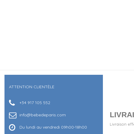
ATTENTION CLIENTÈLE
+34 917 105 552
LIVRAI
info@bebedeparis.com
Livraison ef
Du lundi au vendredi 09h00-18h00