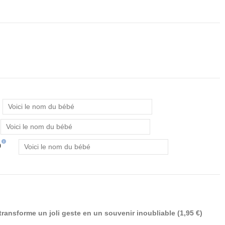
(5 avis)
info
)
transforme un joli geste en un souvenir inoubliable (1,95 €)