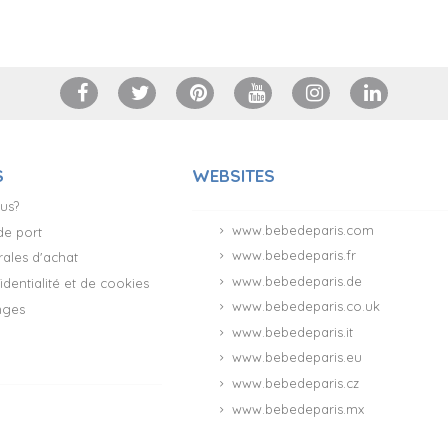
S
WEBSITES
us?
www.bebedeparis.com
 de port
www.bebedeparis.fr
ales d'achat
www.bebedeparis.de
identialité et de cookies
www.bebedeparis.co.uk
nges
www.bebedeparis.it
www.bebedeparis.eu
www.bebedeparis.cz
www.bebedeparis.mx