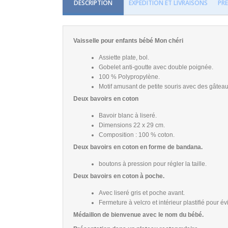
DESCRIPTION
EXPÉDITION ET LIVRAISONS
PR
Vaisselle pour enfants bébé Mon chéri
Assiette plate, bol.
Gobelet anti-goutte avec double poignée.
100 % Polypropylène.
Motif amusant de petite souris avec des gâteau
Deux bavoirs en coton
Bavoir blanc à liseré.
Dimensions 22 x 29 cm.
Composition : 100 % coton.
Deux bavoirs en coton en forme de bandana.
boutons à pression pour régler la taille.
Deux bavoirs en coton à poche.
Avec liseré gris et poche avant.
Fermeture à velcro et intérieur plastifié pour évi
Médaillon de bienvenue avec le nom du bébé.