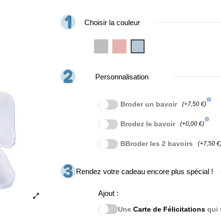
Choisir la couleur
Gris
Rosa
Azul
Personnalisation
info
Broder un bavoir
(+7,50 €)
info
Brodez le bavoir
(+0,00 €)
BBroder les 2 bavoirs
(+7,50 €
Rendez votre cadeau encore plus spécial !
Ajout :
Une
Carte de Félicitations
qui 