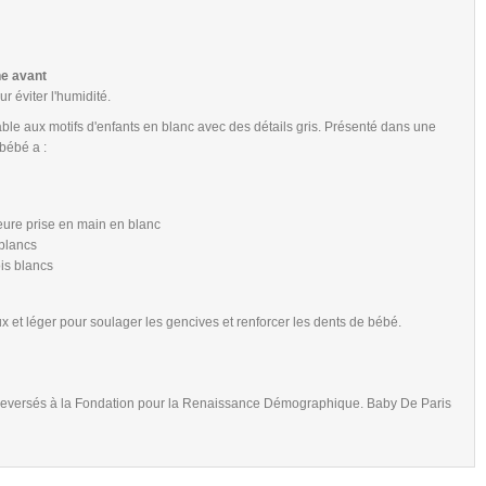
he avant
r éviter l'humidité.
ble aux motifs d'enfants en blanc avec des détails gris. Présenté dans une
 bébé a :
eure prise en main en blanc
 blancs
is blancs
x et léger pour soulager les gencives et renforcer les dents de bébé.
nt reversés à la Fondation pour la Renaissance Démographique. Baby De Paris