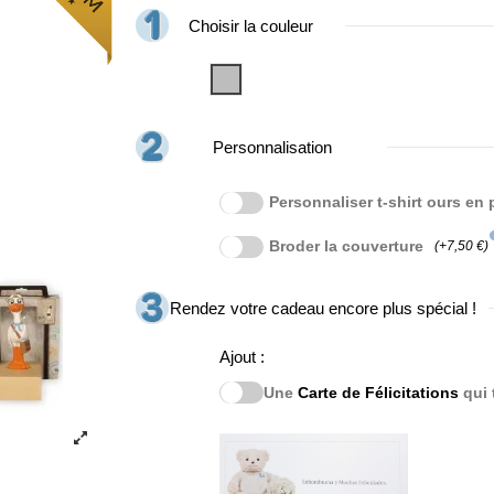
Choisir la couleur
Gris
Personnalisation
Personnaliser t-shirt ours en
i
Broder la couverture
(+7,50 €)
Rendez votre cadeau encore plus spécial !
Ajout :
Une
Carte de Félicitations
qui 