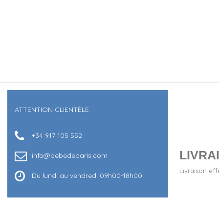
ATTENTION CLIENTÈLE
+34 917 105 552
LIVRAI
info@bebedeparis.com
Livraison ef
Du lundi au vendredi 09h00-18h00