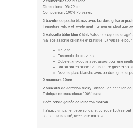
2 couvertures de marche
Dimensions : 98x72 cm.
Composition : 100% Polyester.
2 bavoirs de poche blancs avec bordure grise et poc
Fermeture velcro et revêtement intérieur en plastique pou
2 Vaisselle bébé Mon Chéri.
Vaisselle coquette et agréa
mallette assortie originale et pratique. La vaisselle pour
Mallette
Ensemble de couverts
Gobelet anti-goutte avec anses pour une meill
Bol ou bol en blanc avec bordure grise et pois
Assiette plate blanche avec bordure grise et po
2 nounours 30cm
2 anneaux de dentition Nicky
: anneau de dentition dou
Fabriqué en caoutchouc 100% naturel.
Boîte ronde gainée de laine ton marron
Il s'agit d'un panier bébé solidaire, puisque 10% sero
soutient la natalité, avec cette initiative.