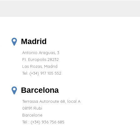
Madrid
Antonio Araguas, 3
P.I. Europolis 28232
Las Rozas, Madrid
Tel:
(+34) 917 105 552
Barcelona
Terrassa Autoroute 68, local A
08191 Rubi
Barcelone
Tél : (+34) 936 756 685