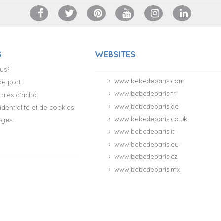
S
WEBSITES
us?
www.bebedeparis.com
 de port
www.bebedeparis.fr
ales d'achat
www.bebedeparis.de
identialité et de cookies
www.bebedeparis.co.uk
nges
www.bebedeparis.it
www.bebedeparis.eu
www.bebedeparis.cz
www.bebedeparis.mx