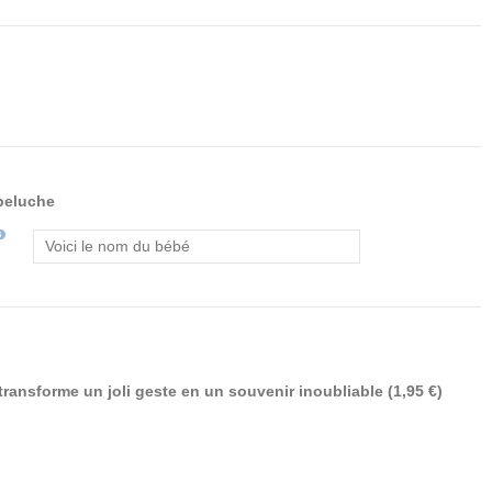
 peluche
nfo
transforme un joli geste en un souvenir inoubliable (1,95 €)