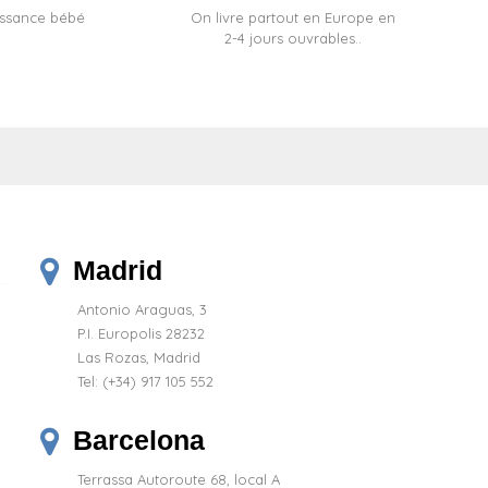
issance bébé
On livre partout en Europe en
2-4 jours ouvrables..
Madrid
Antonio Araguas, 3
P.I. Europolis 28232
Las Rozas, Madrid
Tel:
(+34) 917 105 552
(8 avis)
Barcelona
Terrassa Autoroute 68, local A