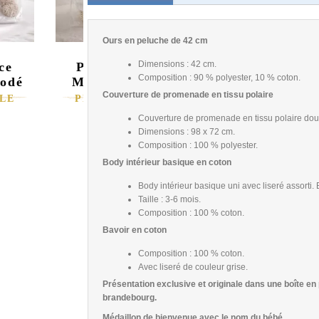
Ours en peluche de 42 cm
Dimensions : 42 cm.
ce
Panier naissance
Composition : 90 % polyester, 10 % coton.
rodé
Mon bavoir brodé
Couverture de promenade en tissu polaire
LE
PERSONNALISABLE
130,86 €
Couverture de promenade en tissu polaire dou
Dimensions : 98 x 72 cm.
Composition : 100 % polyester.
Body intérieur basique en coton
Body intérieur basique uni avec liseré assorti
Taille : 3-6 mois.
Composition : 100 % coton.
Bavoir en coton
Composition : 100 % coton.
Avec liseré de couleur grise.
Présentation exclusive et originale dans une boîte en 
brandebourg.
Médaillon de bienvenue avec le nom du bébé.