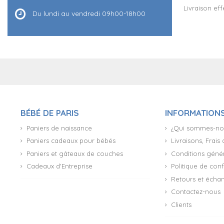
Livraison ef
Du lundi au vendredi 09h00-18h00
BÉBÉ DE PARIS
INFORMATION
Paniers de naissance
¿Qui sommes-no
Paniers cadeaux pour bébés
Livraisons, Frais
Paniers et gâteaux de couches
Conditions génér
Cadeaux d'Entreprise
Politique de conf
Retours et écha
(27 avis)
Contactez-nous
Clients