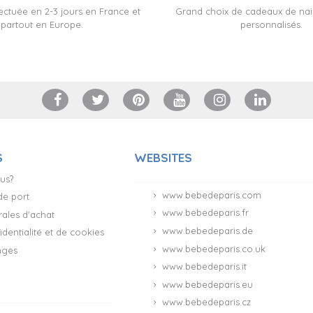
fectuée en 2-3 jours en France et
Grand choix de cadeaux de na
partout en Europe.
personnalisés.
S
WEBSITES
us?
www.bebedeparis.com
 de port
www.bebedeparis.fr
ales d'achat
www.bebedeparis.de
identialité et de cookies
www.bebedeparis.co.uk
nges
(181 avis)
www.bebedeparis.it
www.bebedeparis.eu
www.bebedeparis.cz