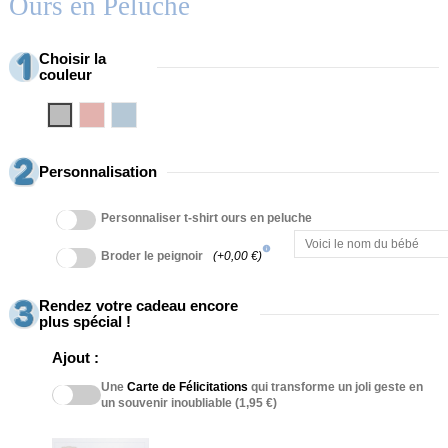
Ours en Peluche
Choisir la
couleur
Gris
Rosa
Azul
Personnalisation
Personnaliser t-shirt ours en peluche
info
Broder le peignoir
(+0,00 €)
Rendez votre cadeau encore
plus spécial !
Ajout :
Une
Carte de Félicitations
qui transforme un joli geste en
un souvenir inoubliable (1,95 €)