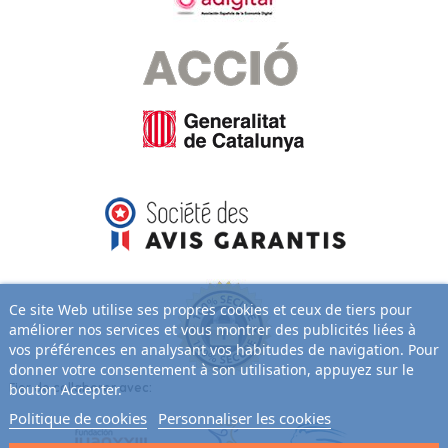
Ce site Web utilise ses propres cookies et ceux de tiers pour
améliorer nos services et vous montrer des publicités liées à
vos préférences en analysant vos habitudes de navigation. Pour
donner votre consentement à son utilisation, appuyez sur le
Fier de collaborer avec:
bouton Accepter.
Politique de cookies
Personnaliser les cookies