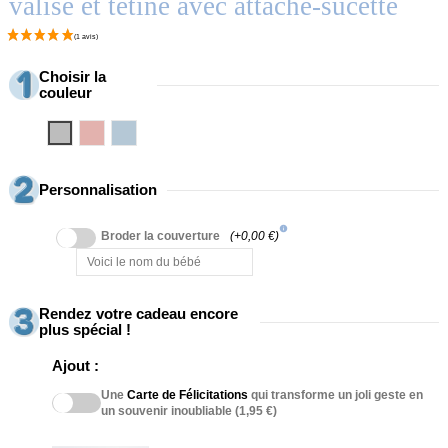
valise et tétine avec attache-sucette
Choisir la
couleur
Gris
Rosa
Azul
Personnalisation
info
Broder la couverture
(+0,00 €)
Rendez votre cadeau encore
plus spécial !
Ajout :
Une
Carte de Félicitations
qui transforme un joli geste en
un souvenir inoubliable (1,95 €)