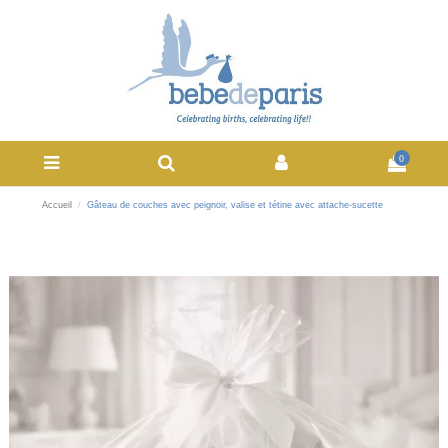
0
Accueil
Gâteau de couches avec peignoir, valise et tétine avec attache-sucette