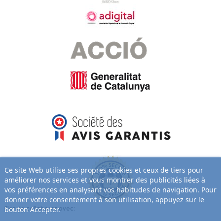
Ce site Web utilise ses propres cookies et ceux de tiers pour
améliorer nos services et vous montrer des publicités liées à
vos préférences en analysant vos habitudes de navigation. Pour
donner votre consentement à son utilisation, appuyez sur le
Fier de collaborer avec:
bouton Accepter.