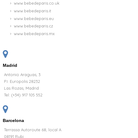
www.bebedeparis.co.uk
www.bebedeparis.it
www.bebedeparis.eu
www.bebedeparis.cz
www.bebedeparis.mx
Madrid
Antonio Araguas, 3
P.I. Europolis 28232
Las Rozas, Madrid
Tel:
(+34) 917 105 552
Barcelona
Terrassa Autoroute 68, local A
08191 Rubi