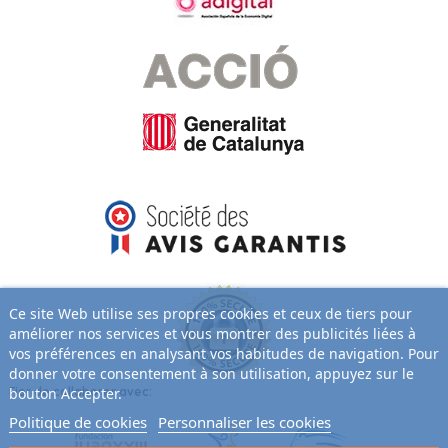
Ce site Web utilise ses propres cookies et ceux de tiers pour
améliorer nos services et vous montrer des publicités liées à
vos préférences en analysant vos habitudes de navigation. Pour
donner votre consentement à son utilisation, appuyez sur le
Fier de collaborer avec:
bouton Accepter.
Politique de cookies
Personnaliser les cookies