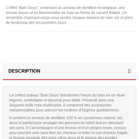
Coffret “Bain Doux”, contenant un anneau de dentition écologique, une
brosse douce et un thermomètre de bain en forme de canard flottant. Un
ensemble charmant conçu pour rendre chaque moment de bain sûr et plein
de tendresse dès les premiers jours.
DESCRIPTION
Le coffret cadeau “Bain Doux” transforme l’heure du bain en un rituel
mignon, confortable et sécurisé pour bébé. Présenté dans une
élégante boîte rose réutilisable, il comprend des accessoires
indispensables pour adoucir les routines d’hygiène quotidiennes.
Il contient un anneau de dentition 100 % en caoutchouc naturel, sûr,
doux et parfait pour soulager les gencives du bébé tout en stimulant
ses sens. Il s’accompagne d’une brosse et d’un peigne roses, conçus
pour prendre soin sans tirer les cheveux ni irriter le cuir chevelu fragile :
la brosse possède des poils ultras doux et le peigne des pointes