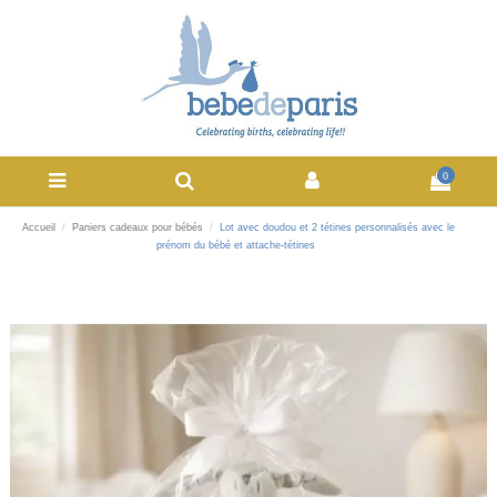
0
Accueil
Paniers cadeaux pour bébés
Lot avec doudou et 2 tétines personnalisés avec le
prénom du bébé et attache-tétines