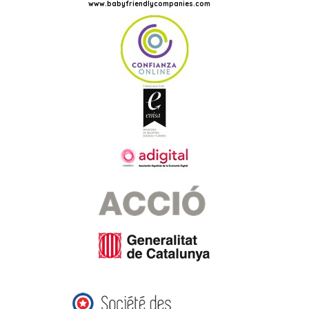
www.babyfriendlycompanies.com