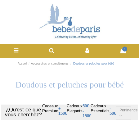
0
Accueil
Accessoires et compléments
Doudous et peluches pour bébé
Doudous et peluches pour bébé
Cadeaux
Cadeaux
50€
Cadeaux
+
-
¿Qu'est ce que
Pertinence
Premium
Elegants
-
Essentiels
150€
50€
vous cherchez?
150€